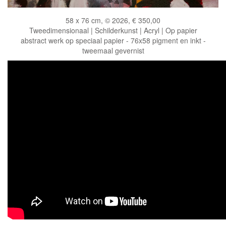
58 x 76 cm, © 2026, € 350,00
Tweedimensionaal | Schilderkunst | Acryl | Op papier
abstract werk op speciaal papier - 76x58 pigment en inkt -
tweemaal gevernist