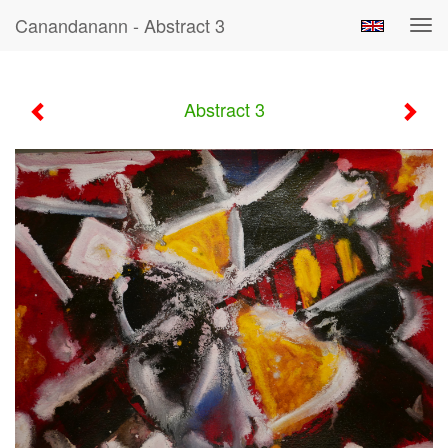
Canandanann - Abstract 3
Tog
navi
Abstract 3