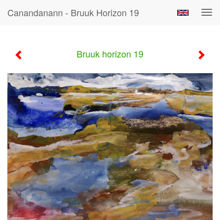
Canandanann - Bruuk Horizon 19
Tog
navi
Bruuk horizon 19