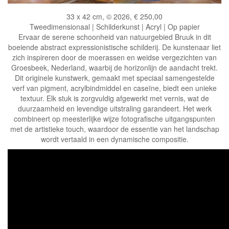
33 x 42 cm, © 2026, € 250,00
Tweedimensionaal | Schilderkunst | Acryl | Op papier
Ervaar de serene schoonheid van natuurgebied Bruuk in dit
boeiende abstract expressionistische schilderij. De kunstenaar liet
zich inspireren door de moerassen en weidse vergezichten van
Groesbeek, Nederland, waarbij de horizonlijn de aandacht trekt.
Dit originele kunstwerk, gemaakt met speciaal samengestelde
verf van pigment, acrylbindmiddel en caseïne, biedt een unieke
textuur. Elk stuk is zorgvuldig afgewerkt met vernis, wat de
duurzaamheid en levendige uitstraling garandeert. Het werk
combineert op meesterlijke wijze fotografische uitgangspunten
met de artistieke touch, waardoor de essentie van het landschap
wordt vertaald in een dynamische compositie.