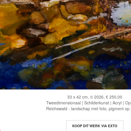
33 x 42 cm, © 2026, € 250,00
Tweedimensionaal | Schilderkunst | Acryl | Op
Reichswald - landschap met foto, pigment op
KOOP DIT WERK VIA EXTO